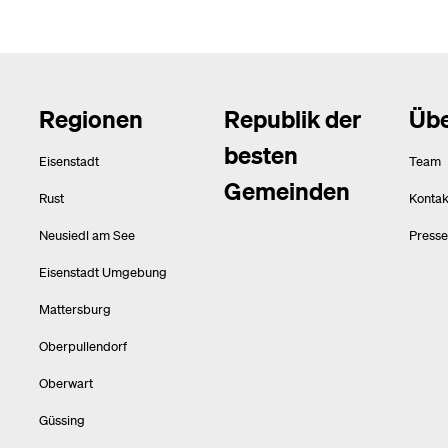
Regionen
Republik der
Übe
besten
Eisenstadt
Team
Gemeinden
Rust
Kontak
Neusiedl am See
Presse
Eisenstadt Umgebung
Mattersburg
Oberpullendorf
Oberwart
Güssing