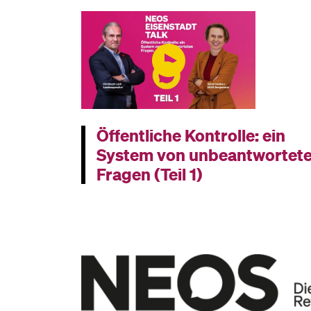
Öffentliche Kontrolle: ein
System von un­beant­wortet
Fragen (Teil 1)