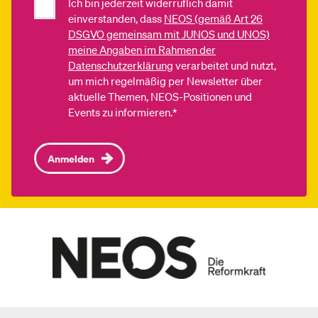
Ich bin jederzeit widerruflich damit
einverstanden, dass
NEOS (gemäß Art 26
DSGVO gemeinsam mit JUNOS und UNOS)
meine Angaben im Rahmen der
Datenschutzerklärung
verarbeitet und nutzt,
um mich regelmäßig per Newsletter über
aktuelle Themen, NEOS-Positionen und
Events zu informieren.*
Anmelden