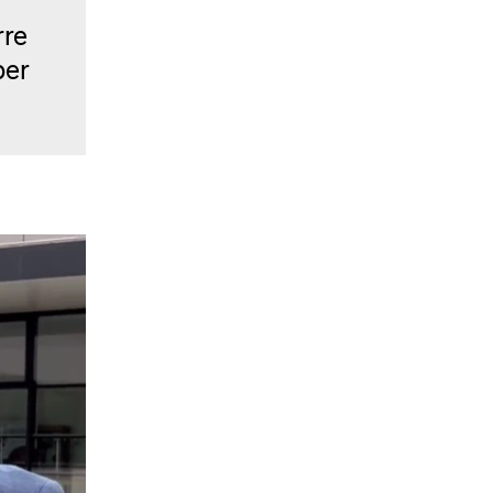
rre
ber