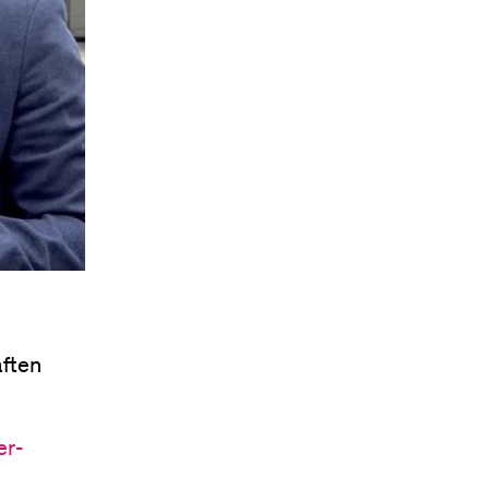
äften
er-