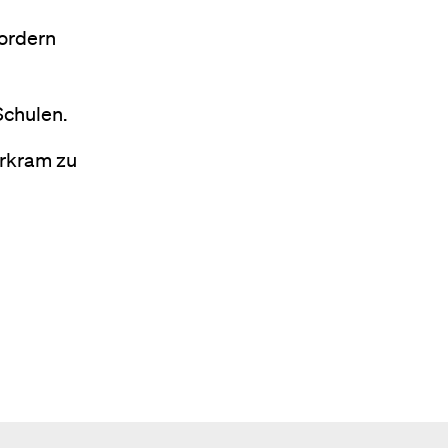
fordern
Schulen.
erkram zu