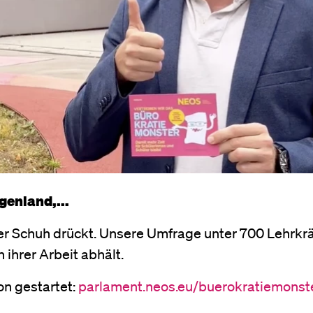
genland,...
 der Schuh drückt. Unsere Umfrage unter 700 Lehrkr
 ihrer Arbeit abhält.
on gestartet:
parlament.neos.eu/buerokratiemonst